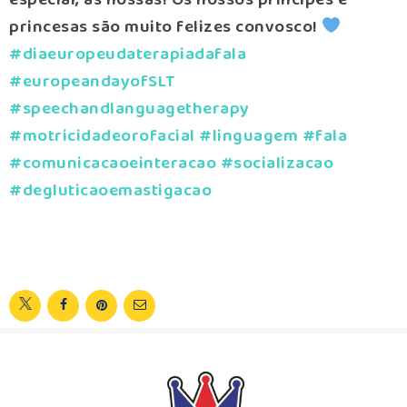
princesas são muito felizes convosco!
#diaeuropeudaterapiadafala
#europeandayofSLT
#speechandlanguagetherapy
#motricidadeorofacial
#linguagem
#fala
#comunicacaoeinteracao
#socializacao
#degluticaoemastigacao