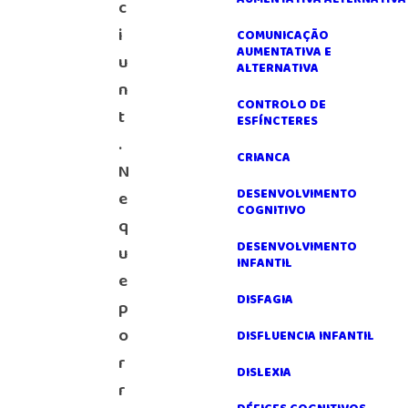
c
i
COMUNICAÇÃO
AUMENTATIVA E
u
ALTERNATIVA
n
CONTROLO DE
t
ESFÍNCTERES
.
CRIANCA
N
DESENVOLVIMENTO
e
COGNITIVO
q
DESENVOLVIMENTO
u
INFANTIL
e
DISFAGIA
p
o
DISFLUENCIA INFANTIL
r
DISLEXIA
r