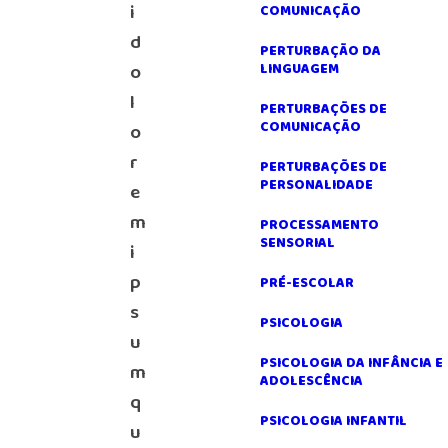
i
COMUNICAÇÃO
d
PERTURBAÇÃO DA
LINGUAGEM
o
l
PERTURBAÇÕES DE
COMUNICAÇÃO
o
r
PERTURBAÇÕES DE
PERSONALIDADE
e
m
PROCESSAMENTO
SENSORIAL
i
p
PRÉ-ESCOLAR
s
PSICOLOGIA
u
PSICOLOGIA DA INFÂNCIA E
m
ADOLESCÊNCIA
q
PSICOLOGIA INFANTIL
u