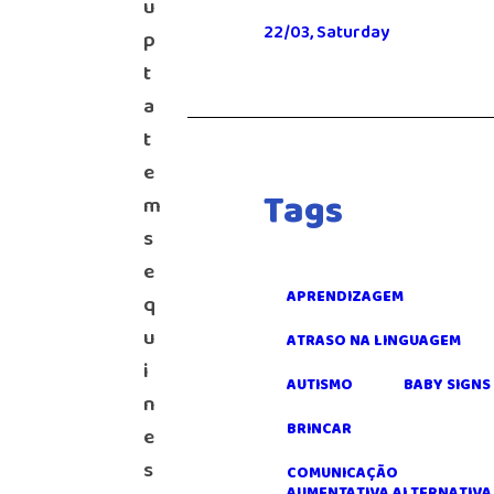
u
22/03, Saturday
p
t
a
t
e
Tags
m
s
e
APRENDIZAGEM
q
u
ATRASO NA LINGUAGEM
i
AUTISMO
BABY SIGNS
n
BRINCAR
e
s
COMUNICAÇÃO
AUMENTATIVA ALTERNATIVA