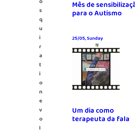
o
Mês de sensibilizaç
s
para o Autismo
q
u
i
25/05, Sunday
r
a
t
i
o
n
e
Um dia como
v
terapeuta da fala
o
l