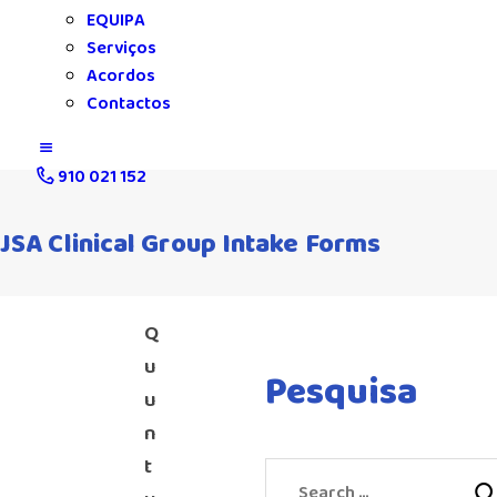
EQUIPA
Serviços
Acordos
Contactos
910 021 152
JSA Clinical Group Intake Forms
Q
u
Pesquisa
u
n
t
Search