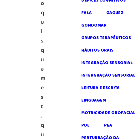
DÉFICES COGNITIVOS
o
q
FALA
GAGUEZ
u
GONDOMAR
i
GRUPOS TERAPÊUTICOS
s
q
HÁBITOS ORAIS
u
INTEGRAÇÃO SENSORIAL
a
INTERGRAÇÃO SENSORIAL
m
e
LEITURA E ESCRITA
s
LINGUAGEM
t
MOTRICIDADE OROFACIAL
,
q
PDL
PEA
u
PERTURBAÇÃO DA