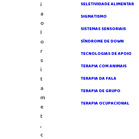
i
SELETIVIDADE ALIMENTAR
a
SIGMATISMO
o
SISTEMAS SENSORIAIS
l
o
SÍNDROME DE DOWN
r
TECNOLOGIAS DE APOIO
s
TERAPIA COM ANIMAIS
i
t
TERAPIA DA FALA
a
TERAPIA DE GRUPO
m
TERAPIA OCUPACIONAL
e
t
,
c